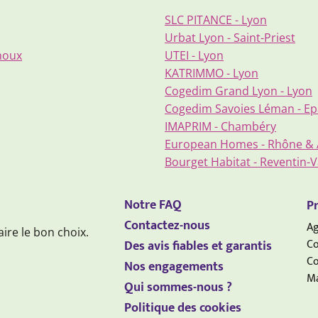
SLC PITANCE - Lyon
Urbat Lyon - Saint-Priest
inoux
UTEI - Lyon
KATRIMMO - Lyon
Cogedim Grand Lyon - Lyon
Cogedim Savoies Léman - Ep
IMAPRIM - Chambéry
European Homes - Rhône & A
Bourget Habitat - Reventin-V
Notre FAQ
Pr
Contactez-nous
Ag
aire le bon choix.
Co
Des avis fiables et garantis
Co
Nos engagements
Ma
Qui sommes-nous ?
Politique des cookies