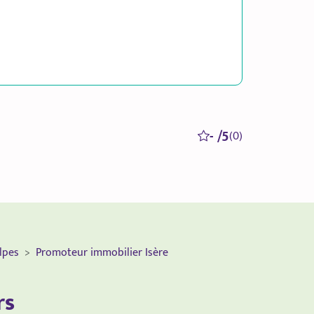
- /5
(0)
lpes
Promoteur immobilier Isère
rs