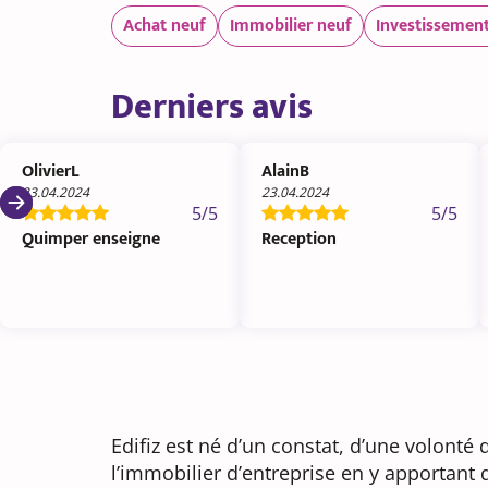
Achat neuf
Immobilier neuf
Investissement
Derniers avis
OlivierL
AlainB
23.04.2024
23.04.2024
5/5
5/5
Quimper enseigne
Reception
Edifiz est né d’un constat, d’une volonté
l’immobilier d’entreprise en y apportant d