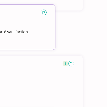
té satisfaction.
i