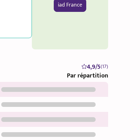
iad France
4,9/5
(17)
Par répartition