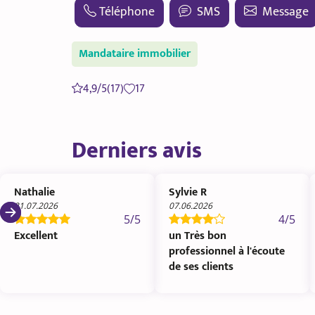
Téléphone
SMS
Message
Mandataire immobilier
4,9/5
(17)
17
Derniers avis
Nathalie
Sylvie R
21.07.2026
07.06.2026
5/5
4/5
Excellent
un Très bon
professionnel à l'écoute
de ses clients