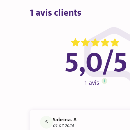
1 avis clients
5,0/5
i
1 avis
Sabrina. A
S
01.07.2024