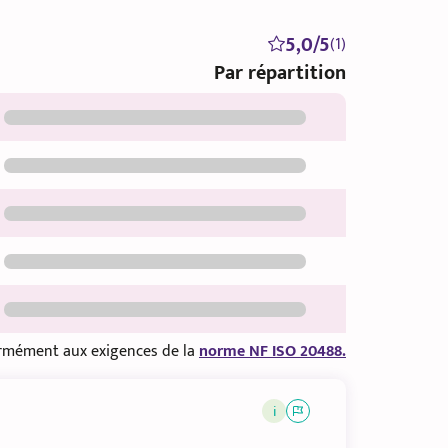
5,0/5
(1)
Par répartition
formément aux exigences de la
norme NF ISO 20488.
i