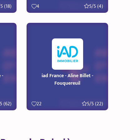
5 (18)
4
5/5 (4)
 -
iad France - Aline Billet -
Fouquereuil
5 (62)
22
5/5 (22)