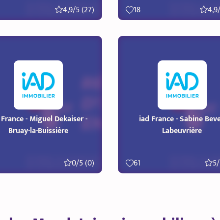
4,9/5 (27)
18
4,9/
 France - Miguel Dekaiser -
iad France - Sabine Beve
Bruay-la-Buissière
Labeuvrière
0/5 (0)
61
5/