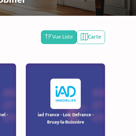
Vue Liste
Carte
el -
iad France - Loïc Defrance -
Bruay-la-Buissière