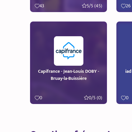
43
5/5 (45)
26
Capifrance - Jean-Louis DOBY -
iad
Bruay-la-Buissière
0
0/5 (0)
0