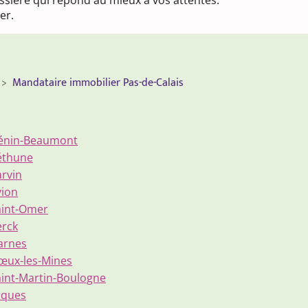
issière qui répond au mieux à vos attentes.
er.
Mandataire immobilier Pas-de-Calais
Hénin-Beaumont
éthune
rvin
vion
aint-Omer
erck
arnes
œux-les-Mines
aint-Martin-Boulogne
rques