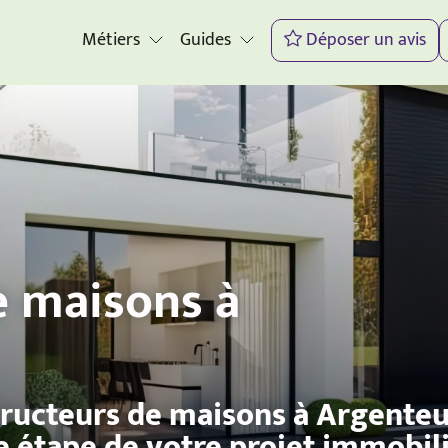
Métiers
Guides
Déposer un avis
e maisons à
tructeurs de maisons à Argente
e étape de votre projet immobil