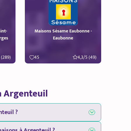
int-
Maisons Sésame Eaubonne -
rges
Eaubonne
 (289)
45
4,3/5 (49)
à Argenteuil
teuil ?
aisons à Argenteuil ?