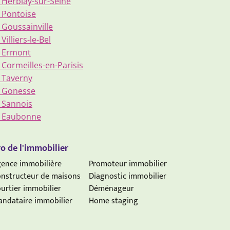
 Herblay-sur-Seine
 Pontoise
Goussainville
illiers-le-Bel
e Ermont
Cormeilles-en-Parisis
 Taverny
e Gonesse
 Sannois
e Eaubonne
o de l'immobilier
ence immobilière
Promoteur immobilier
nstructeur de maisons
Diagnostic immobilier
urtier immobilier
Déménageur
ndataire immobilier
Home staging