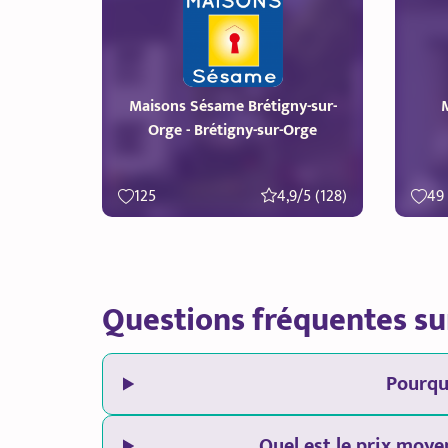
Maisons Sésame Brétigny-sur-
M
Orge - Brétigny-sur-Orge
125
4,9/5 (128)
49
Questions fréquentes su
Pourqu
Quel est le prix moye