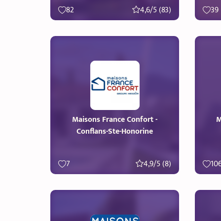
82
4,6/5 (83)
39
Maisons France Confort -
M
Conflans-Ste-Honorine
7
4,9/5 (8)
10