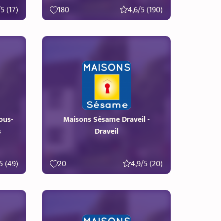
5 (17)
180
4,6/5 (190)
ous-
Maisons Sésame Draveil -
s
Draveil
5 (49)
20
4,9/5 (20)