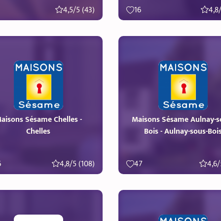
4,5/5 (43)
16
4,8/
aisons Sésame Chelles -
Maisons Sésame Aulnay-s
Chelles
Bois - Aulnay-sous-Boi
6
4,8/5 (108)
47
4,6/