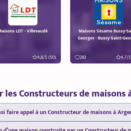
aisons LDT - Villevaudé
Maisons Sésame Bussy-Sa
Georges - Bussy-Saint-Geo
4,8/5 (50)
283
4,7/5
r les Constructeurs de maisons 
oi faire appel à un Constructeur de maisons à Argen
n d’une maison construite par un Constructeur de m