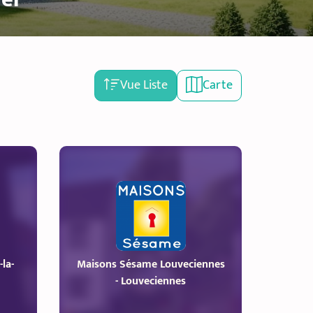
Vue Liste
Carte
la-
Maisons Sésame Louveciennes
- Louveciennes