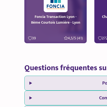
Foncia Transaction Lyon -
Ch
8ème Courtois Lumière - Lyon
39
4,5/5 (41)
27
Questions fréquentes su
Po
Com