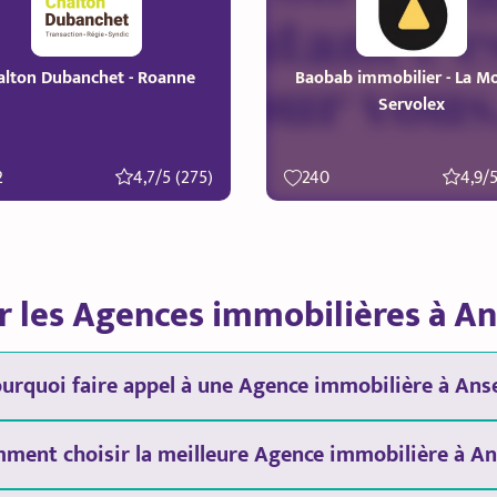
alton Dubanchet - Roanne
Baobab immobilier - La Mo
Servolex
2
4,7/5 (275)
240
4,9/5
r les Agences immobilières à A
urquoi faire appel à une Agence immobilière à Ans
ment choisir la meilleure Agence immobilière à An