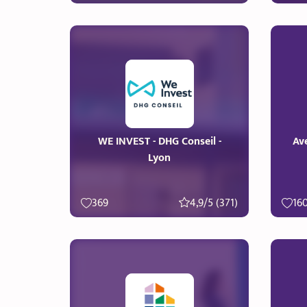
WE INVEST - DHG Conseil -
Ave
Lyon
369
4,9/5 (371)
16