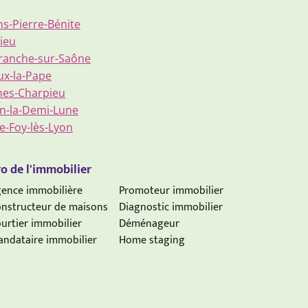
ns-Pierre-Bénite
ieu
franche-sur-Saône
ux-la-Pape
nes-Charpieu
in-la-Demi-Lune
e-Foy-lès-Lyon
o de l'immobilier
ence immobilière
Promoteur immobilier
nstructeur de maisons
Diagnostic immobilier
urtier immobilier
Déménageur
ndataire immobilier
Home staging