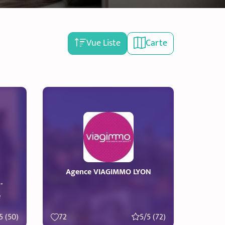
Vue Liste
Carte
Agence VIAGIMMO LYON
-
e
5 (50)
72
5/5 (72)