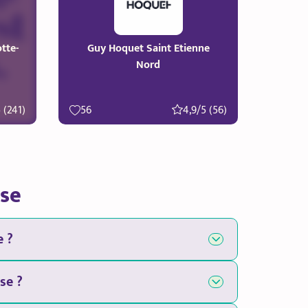
tte-
Guy Hoquet Saint Etienne
Nord
 (241)
56
4,9/5 (56)
nse
e ?
se ?