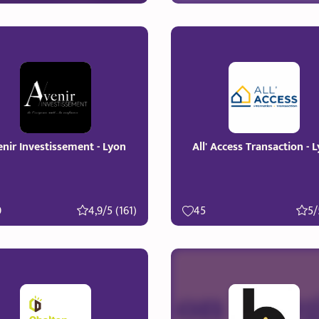
nir Investissement - Lyon
All' Access Transaction - 
0
4,9/5 (161)
45
5/