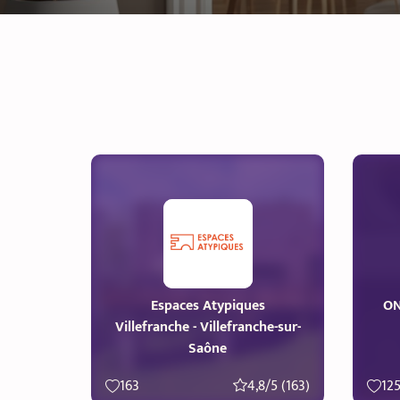
Espaces Atypiques
ON
Villefranche - Villefranche-sur-
Saône
163
4,8/5 (163)
12