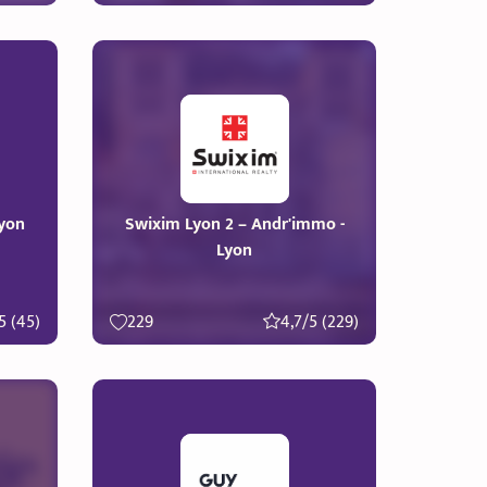
Lyon
Swixim Lyon 2 – Andr'immo -
Lyon
5 (45)
229
4,7/5 (229)