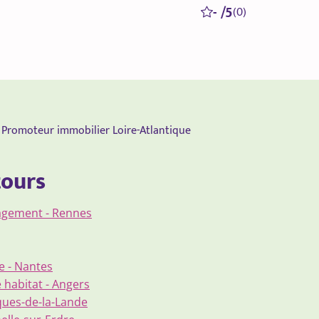
- /5
(0)
Promoteur immobilier Loire-Atlantique
tours
agement - Rennes
e - Nantes
 habitat - Angers
ques-de-la-Lande