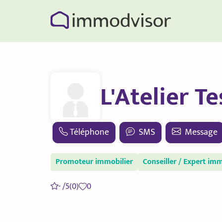
L'Atelier T
Téléphone
SMS
Message
Promoteur immobilier
Conseiller / Expert imm
- /5
(0)
0