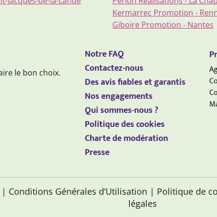
nt-Jacques-de-la-Lande
Périon Réalisations - La Cha
Kermarrec Promotion - Ren
Giboire Promotion - Nantes
Notre FAQ
Pr
Contactez-nous
Ag
aire le bon choix.
Co
Des avis fiables et garantis
Co
Nos engagements
Ma
Qui sommes-nous ?
Politique des cookies
Charte de modération
Presse
s
| Conditions Générales d’Utilisation
| Politique de c
légales